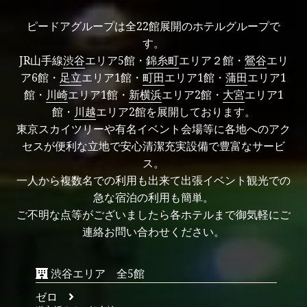
ピードアグループは全22館展開のホテルグループで
す。
JR山手線
渋谷
エリア5館・
錦糸町
エリア２館・
鶯谷
エリ
ア6館・
足立
エリア1館・
町田
エリア1館・
蒲田
エリア1
館・
川崎
エリア1館・
新横浜
エリア2館・
大宮
エリア1
館・
川越
エリア2館を展開しております。
東京スカイツリーや有名イベント会場等に各地へのアク
セスが便利な立地で安心清潔充実設備で豊富なサービ
ス。
一人から複数名での利用も出来て出張イベント観光での
急な宿泊の利用も簡単。
ご不明な点等がございましたら各ホテルまで御気軽にご
連絡お問い合わせください。
渋谷エリア 全5館
ゼロ